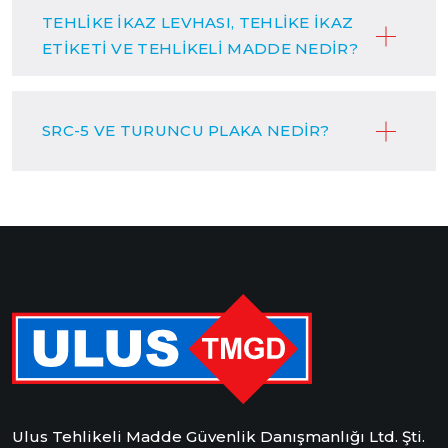
TEHLİKE İKAZ LEVHASI, TEHLİKE İKAZ
ETİKETİ VE TEHLİKELİ MADDE NEDİR?
SRC-5 VE TURUNCU PLAKA NEDİR?
Ulus Tehlikeli Madde Güvenlik Danışmanlığı Ltd. Şti.