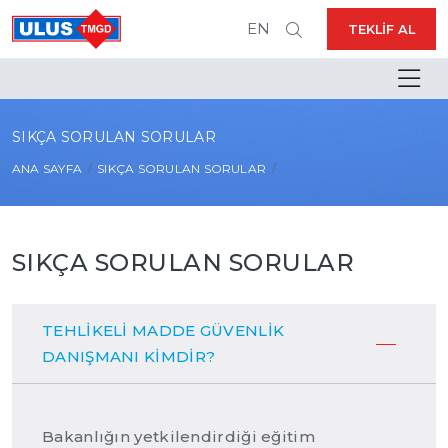
EN
TEKLIF AL
SIKÇA SORULAN SORULAR
ANA SAYFA
SIKÇA SORULAN SORULAR
SIKÇA SORULAN SORULAR
TEHLİKELİ MADDE GÜVENLİK
DANIŞMANI KİMDİR?
Bakanlığın yetkilendirdiği eğitim