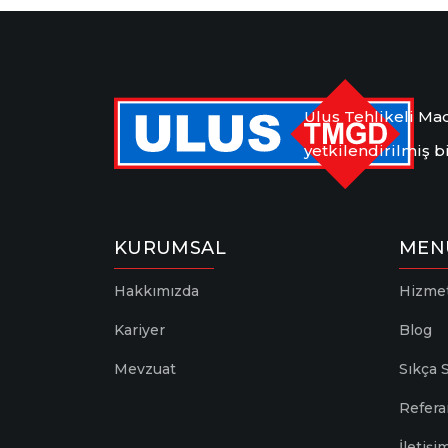
Ulus Tehlikeli Mad
yetkilendirilmiş 
KURUMSAL
MEN
Hakkımızda
Hizmet
Kariyer
Blog
Mevzuat
Sıkça 
Refera
İletişi