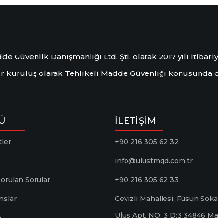
de Güvenlik Danışmanlığı Ltd. Şti. olarak 2017 yılı itibar
bir kuruluş olarak Tehlikeli Madde Güvenliği konusunda 
Ü
İLETIŞIM
ler
+90 216 305 62 32
info@ulustmgd.com.tr
Sorulan Sorular
+90 216 305 62 33
nslar
Cevizli Mahallesi, Füsun Soka
Ulus Apt. NO: 3 D:3 34846 Ma
m