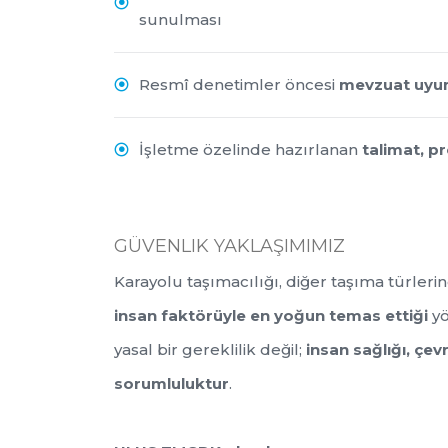
sunulması
Resmî denetimler öncesi
mevzuat uyum
İşletme özelinde hazırlanan
talimat, p
GÜVENLIK YAKLAŞIMIMIZ
Karayolu taşımacılığı, diğer taşıma türleri
insan faktörüyle en yoğun temas ettiği
yö
yasal bir gereklilik değil;
insan sağlığı, çe
sorumluluktur
.