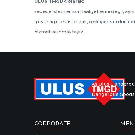
ULUS TMGDK olarak;
sadece işletmenizin faaliyetlerini değil, ay
güvenliğini esas alarak,
önleyici, sürdürül
hizmeti sunmaktayız.
As Ulus Dangerous 
Dangerous Goods Sa
CORPORATE
MEN