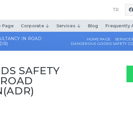
TR
 Page
Corporate
Services
Blog
Frequently 
ULTANCY IN ROAD
HOME PAGE
SERVICE
DR)
DANGEROUS GOODS SAFETY CO
DS SAFETY
 ROAD
(ADR)