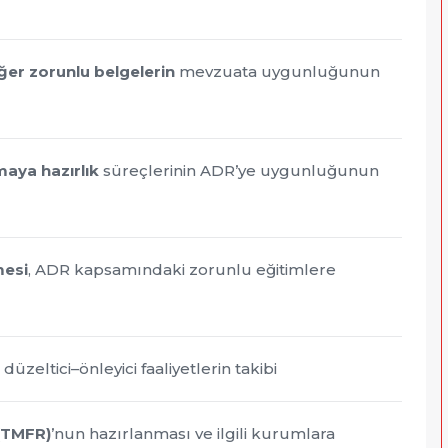
iğer zorunlu belgelerin
mevzuata uygunluğunun
aya hazırlık
süreçlerinin ADR’ye uygunluğunun
mesi
, ADR kapsamındaki zorunlu eğitimlere
, düzeltici–önleyici faaliyetlerin takibi
 (TMFR)
’nun hazırlanması ve ilgili kurumlara