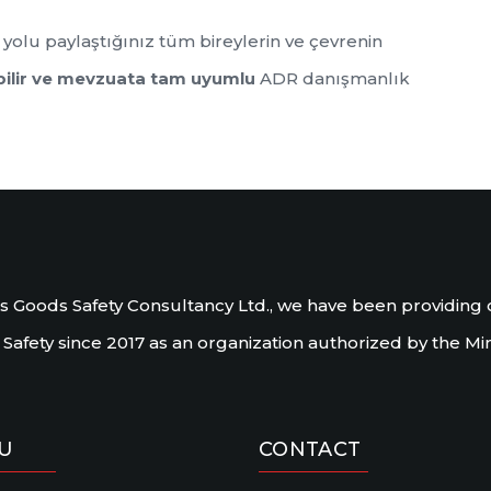
nı yolu paylaştığınız tüm bireylerin ve çevrenin
ebilir ve mevzuata tam uyumlu
ADR danışmanlık
Goods Safety Consultancy Ltd., we have been providing co
fety since 2017 as an organization authorized by the Mini
U
CONTACT